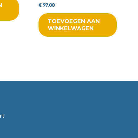
€
97,00
N
TOEVOEGEN AAN
WINKELWAGEN
rt