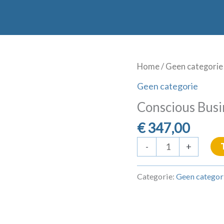
Home
/
Geen categorie
Geen categorie
Conscious Busi
€
347,00
Conscious
-
+
Business
Bootcamp
Categorie:
Geen categor
-
Strategiesessie
aantal