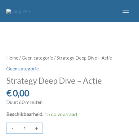
Ga
naar
de
inhoud
Home
/
Geen categorie
/ Strategy Deep Dive – Actie
Geen categorie
Strategy Deep Dive – Actie
€
0,00
Duur: 60 minuten
Beschikbaarheid:
15 op voorraad
Strategy
-
+
Deep