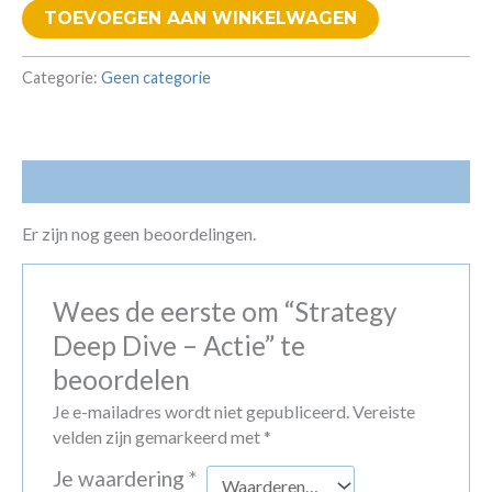
Dive
TOEVOEGEN AAN WINKELWAGEN
-
Actie
Categorie:
Geen categorie
aantal
Beoordelingen (0)
Er zijn nog geen beoordelingen.
Wees de eerste om “Strategy
Deep Dive – Actie” te
beoordelen
Je e-mailadres wordt niet gepubliceerd.
Vereiste
velden zijn gemarkeerd met
*
Je waardering
*