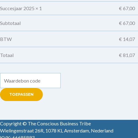
Succesjaar 2025
× 1
€
67,00
Subtotaal
€
67,00
BTW
€
14,07
Totaal
€
81,07
TOEPASSEN
Copyright © The Conscious Business Tribe
Wielingenstraat 26R, 1078 KL Amsterdam, Nederland
KVK: 66685893