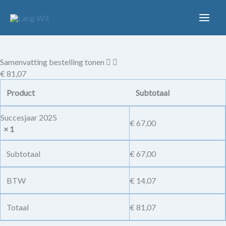
Ga
naar
de
inhoud
Samenvatting bestelling tonen
€ 81,07
Product
Subtotaal
Succesjaar 2025
€
67,00
× 1
Subtotaal
€
67,00
BTW
€
14,07
Totaal
€
81,07